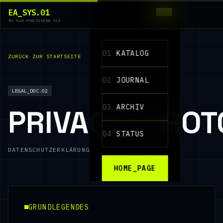
EA_SYS.01
BY K&N PUBLISHING KLG
01
KATALOG
ZURÜCK ZUR STARTSEITE
02
JOURNAL
LEGAL_DOC.02
03
ARCHIV
PRIVACY_PROT
04
STATUS
DATENSCHUTZERKLÄRUNG GEMÄSS DSG & DSGVO
HOME_PAGE
GRUNDLEGENDES