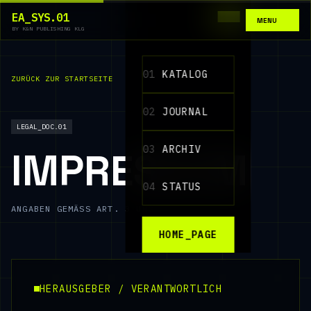
EA_SYS.01
MENU
BY K&N PUBLISHING KLG
01
KATALOG
ZURÜCK ZUR STARTSEITE
02
JOURNAL
LEGAL_DOC.01
03
ARCHIV
IMPRESSUM
04
STATUS
ANGABEN GEMÄSS ART. 3 UWG
HOME_PAGE
HERAUSGEBER / VERANTWORTLICH