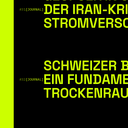
DER IRAN-KR
#31
[JOURNAL]
STROMVERSO
SCHWEIZER 
EIN FUNDAME
#32
[JOURNAL]
TROCKENRAU