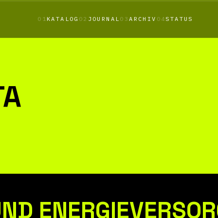
01
KATALOG
02
JOURNAL
03
ARCHIV
04
STATUS
TA
UND ENERGIEVERSO