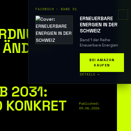
FACHBUCH · BAND 01
ERNEUERBARE
ENERGIEN IN DER
ORDNUNGEN
SCHWEIZ
Published:
Band 1 der Reihe
7 ÄNDERT
05.06.2026
Eneuerbare Energien
BEI AMAZON
KAUFEN
DETAILS →
B 2031:
D KONKRET
Published:
09.06.2026