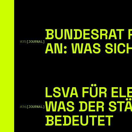
BUNDESRAT 
#35
[JOURNAL]
AN: WAS SIC
LSVA FÜR EL
WAS DER ST
#36
[JOURNAL]
BEDEUTET