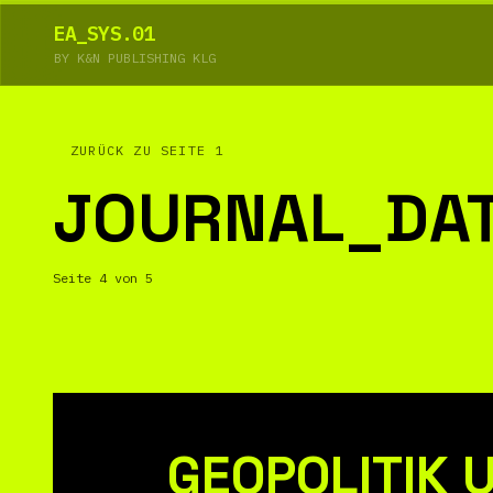
EA_SYS.01
BY K&N PUBLISHING KLG
ZURÜCK ZU SEITE 1
JOURNAL_DA
Seite 4 von 5
GEOPOLITIK 