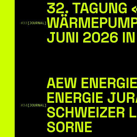
32. TAGUNG
WÄRMEPUMPE
#33
[JOURNAL]
JUNI 2026 I
AEW ENERGIE
ENERGIE JUR
#34
[JOURNAL]
SCHWEIZER 
SORNE