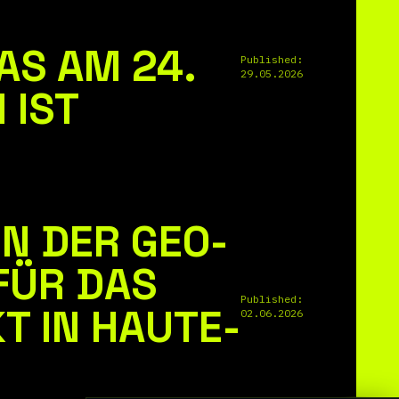
S AM 24.
Published:
29.05.2026
 IST
N DER GEO-
FÜR DAS
Published:
 IN HAUTE-
02.06.2026