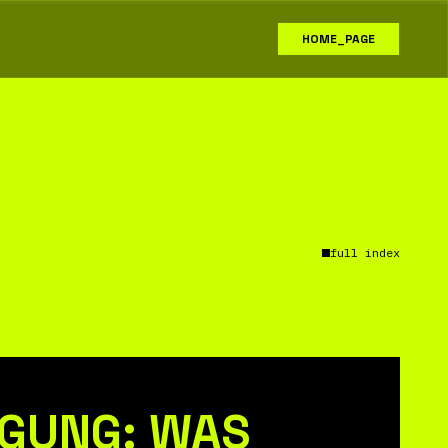
HOME_PAGE
full index
RGUNG: WAS