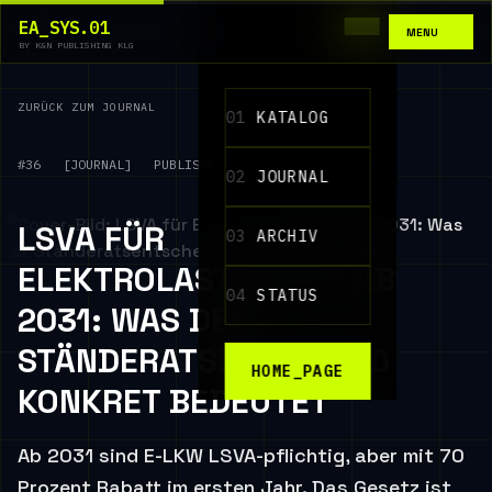
EA_SYS.01
MENU
BY K&N PUBLISHING KLG
ZURÜCK ZUM JOURNAL
01
KATALOG
#36
[JOURNAL]
PUBLISHED: 09.06.2026
02
JOURNAL
LSVA FÜR
03
ARCHIV
ELEKTROLASTWAGEN AB
04
STATUS
2031: WAS DER
STÄNDERATSENTSCHEID
HOME_PAGE
KONKRET BEDEUTET
Ab 2031 sind E-LKW LSVA-pflichtig, aber mit 70
Prozent Rabatt im ersten Jahr. Das Gesetz ist