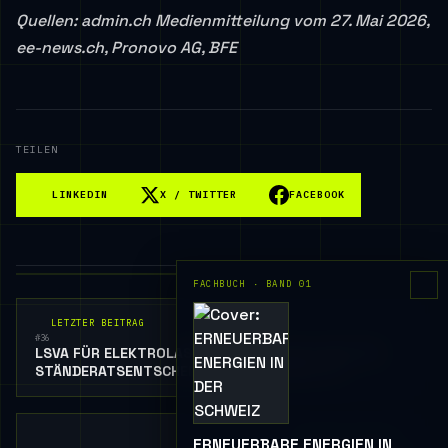
Quellen: admin.ch Medienmitteilung vom 27. Mai 2026,
ee-news.ch, Pronovo AG, BFE
TEILEN
LINKEDIN
X / TWITTER
FACEBOOK
FACHBUCH · BAND 01
LETZTER BEITRAG
#36
LSVA FÜR ELEKTROLASTWAGEN AB 2031: WAS DER
STÄNDERATSENTSCHEID KONKRET BEDEUTET
NÄCHSTER BEITRAG
ERNEUERBARE ENERGIEN IN