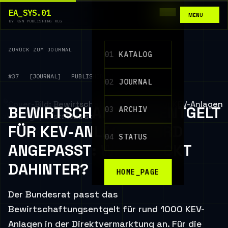
EA_SYS.01
MENU
BY K&N PUBLISHING KLG
ZURÜCK ZUM JOURNAL
01
KATALOG
#37
[JOURNAL]
PUBLISHED: 12.06.2026
02
JOURNAL
BEWIRTSCHAFTUNGSENTGELT
03
ARCHIV
FÜR KEV-ANLAGEN WIRD
04
STATUS
ANGEPASST: WAS STECKT
DAHINTER?
HOME_PAGE
Der Bundesrat passt das
Bewirtschaftungsentgelt für rund 1000 KEV-
Anlagen in der Direktvermarktung an. Für die